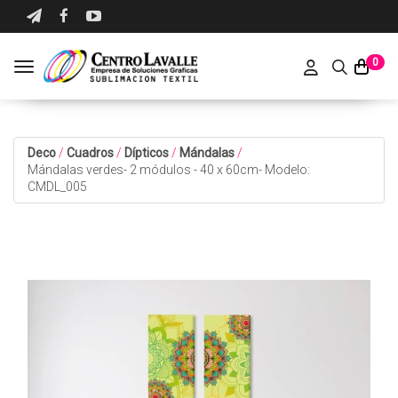
0
Toggle navigation
Deco
/
Cuadros
/
Dípticos
/
Mándalas
/
Mándalas verdes- 2 módulos - 40 x 60cm- Modelo:
CMDL_005