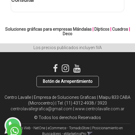
Soluciones gráficas para empresas
Mándalas
|
Dípticos
|
Cuadros
|
Deco
Los precios publicados incluyen IVA
Botón de Arrepentimiento
Centro Lavalle | Empresa de Soluciones Graficas | Maipu 833 CABA
(Microcentro) | Tel:
(11) 4312-4938 / 3920
centrolavallegrafica@gmail.com
|
www.centrolavalle.com.ar
© Todos los derechos Reservados
Diseño Web - NetOne
|
eCommerce - TornadoStore
|
Posicionamiento en
Buscadores - eMarketingPro