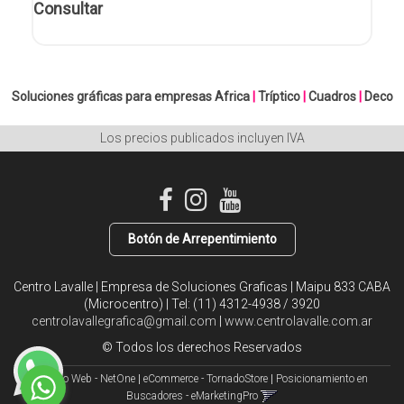
Consultar
Soluciones gráficas para empresas
Africa
|
Tríptico
|
Cuadros
|
Deco
Los precios publicados incluyen IVA
Botón de Arrepentimiento
Centro Lavalle | Empresa de Soluciones Graficas | Maipu 833 CABA
(Microcentro) | Tel:
(11) 4312-4938 / 3920
centrolavallegrafica@gmail.com
|
www.centrolavalle.com.ar
© Todos los derechos Reservados
Diseño Web - NetOne
|
eCommerce - TornadoStore
|
Posicionamiento en
Buscadores - eMarketingPro