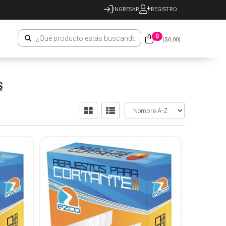
INGRESAR
REGISTRO
0
($
0,00
)
S