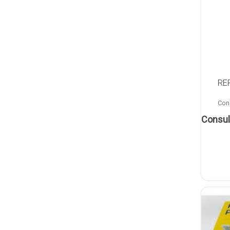
RE
Cons
Consul